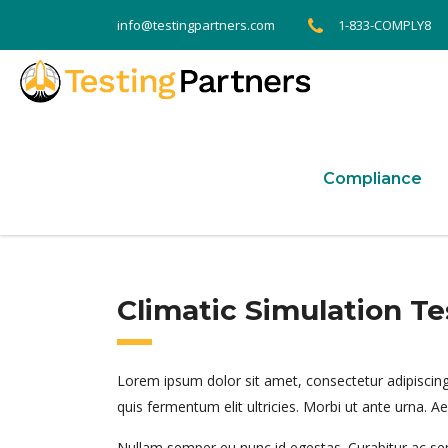
1-833-COMPLY8
info@testingpartners.com
Compliance
Climatic Simulation Te
Lorem ipsum dolor sit amet, consectetur adipiscing
quis fermentum elit ultricies. Morbi ut ante urna. 
Nullam semper eu nunc id egestas. Curabitur ac sem