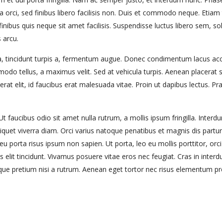
a orci, sed finibus libero facilisis non. Duis et commodo neque. Eti
finibus quis neque sit amet facilisis. Suspendisse luctus libero sem, 
 arcu.
ta, tincidunt turpis a, fermentum augue. Donec condimentum lacus a
mmodo tellus, a maximus velit. Sed at vehicula turpis. Aenean placerat s
rat elit, id faucibus erat malesuada vitae. Proin ut dapibus lectus. Pr
aucibus odio sit amet nulla rutrum, a mollis ipsum fringilla. Inter
liquet viverra diam. Orci varius natoque penatibus et magnis dis partur
u porta risus ipsum non sapien. Ut porta, leo eu mollis porttitor, orci
pus elit tincidunt. Vivamus posuere vitae eros nec feugiat. Cras in int
isque pretium nisi a rutrum. Aenean eget tortor nec risus elementum p