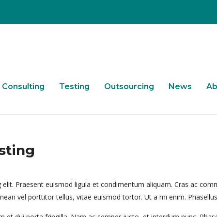
Consulting
Testing
Outsourcing
News
Ab
sting
 elit. Praesent euismod ligula et condimentum aliquam. Cras ac comm
Aenean vel porttitor tellus, vitae euismod tortor. Ut a mi enim. Phase
 et dui porta fringilla. Nam ac semper justo, et interdum nunc. Pha