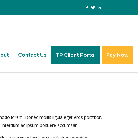
out
Contact Us
TP Client Portal
Pay Now
odo lorem. Donec mollis ligula eget eros porttitor,
llus interdum ac ipsum posuere accumsan.
sellus accumsan lacus eu vestibulum interdum.