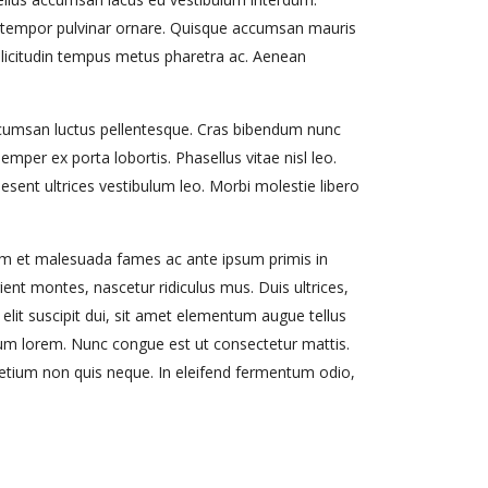
am tempor pulvinar ornare. Quisque accumsan mauris
sollicitudin tempus metus pharetra ac. Aenean
ccumsan luctus pellentesque. Cras bibendum nunc
emper ex porta lobortis. Phasellus vitae nisl leo.
aesent ultrices vestibulum leo. Morbi molestie libero
dum et malesuada fames ac ante ipsum primis in
ient montes, nascetur ridiculus mus. Duis ultrices,
 elit suscipit dui, sit amet elementum augue tellus
erdum lorem. Nunc congue est ut consectetur mattis.
retium non quis neque. In eleifend fermentum odio,