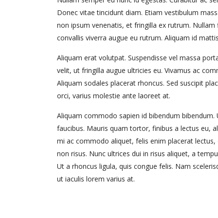
Donec vitae tincidunt diam. Etiam vestibulum mass
non ipsum venenatis, et fringilla ex rutrum. Nullam 
convallis viverra augue eu rutrum. Aliquam id mattis
Aliquam erat volutpat. Suspendisse vel massa por
velit, ut fringilla augue ultricies eu. Vivamus ac co
Aliquam sodales placerat rhoncus. Sed suscipit place
orci, varius molestie ante laoreet at.
Aliquam commodo sapien id bibendum bibendum. Ut f
faucibus. Mauris quam tortor, finibus a lectus eu, a
mi ac commodo aliquet, felis enim placerat lectus, e
non risus. Nunc ultrices dui in risus aliquet, a tem
Ut a rhoncus ligula, quis congue felis. Nam sceler
ut iaculis lorem varius at.